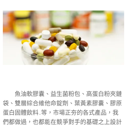
魚油軟膠囊、益生菌粉包、高蛋白粉夾鏈
袋、雙層綜合維他命錠劑、葉黃素膠囊、膠原
蛋白固體飲料…等，市場正夯的各式產品，我
們都做過，也都能在競爭對手的基礎之上設計