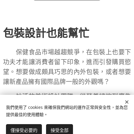
包裝設計也能幫忙
保健食品市場越趨競爭，在包裝上也要下
功夫才能讓消費者留下印象，進而引發購買慾
望。想要做成頗具巧思的內外包裝，或者想要
讓新產品擁有國際品牌一般的外觀嗎？
妙活的美術設計團隊，從營養諮詢到廣告
宣傳設計，無論是內容物視覺設計、外包裝彩
我們使用了 cookies 來確保我們網站的運作正常與安全性，並為您
提供最佳的使用體驗。
盒或袋裝設計、甚至廣告文宣、其它文宣物
（例如：EDM、紙本行銷DM、大圖設計、網
僅接受必要的
接受全部